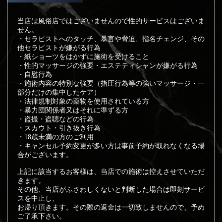
当店は風俗店ではございませんので性的サービスはございま
せん。
・セラピストへのタッチ、暴言や脅迫、指名チェンジ、その
他セラピストが嫌がる行為
・紙ショーツをはかずに施術を受けること
・性的マッサージの強要・エステティシャンが嫌がる行為
・自慰行為
・施術内容の特別な強要（指圧行為等の強いマッサージ・一
部分だけの集中したケア）
・法律規制対象の薬物を使用されている方
・暴力団関係者又はそれに準ずる方
・盗撮・盗聴などの行為
・スカウト・引き抜き行為
・18歳未満の方のご利用
・キャンセル予約変更が多い方は事前予約が取れなくなる場
合がございます。
上記に該当するお客様は、当店での施術は控えさせていただ
きます。
その他、当店がふさわしくないと判断した場合は即刻サービ
スを中止し、
お帰り頂きます。その際の返金は一切致しませんので、予め
ご了承下さい。