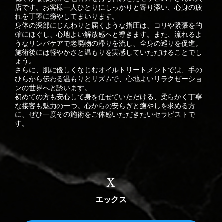
店です。お客様一人ひとりにしっかりと寄り添い、心身の疲
れを丁寧に癒やしてまいります。
身体の深部にじんわりと届くような指圧は、コリや緊張を的
確にほぐし、心地よい解放感へと導きます。また、流れるよ
うなリンパケアで老廃物の滞りを流し、全身の巡りを促進。
施術後には軽やかさと温もりを実感していただけることでし
ょう。
さらに、肌に優しくなじむオイルトリートメントでは、手の
ひらから伝わる温もりとリズムで、心地よいリラクゼーショ
ンの世界へと誘います。
初めての方も安心して身を任せていただける、柔らかく丁寧
な接客も魅力の一つ。心からの安らぎと癒やしを求める方
に、ぜひ一度その施術をご体感いただきたいセラピストで
す。
X
エックス