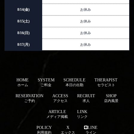
8/14(金)
お休み
8/15(土)
お休み
8/16(日)
お休み
8/17(月)
お休み
HOME
SYSTEM
SCHEDULE
THERAPIST
ホーム
ご料金
本日の出勤
セラピスト
RESERVATION
ACCESS
RECRUIT
SHOP
ご予約
アクセス
求人
店内風景
ARTICLE
LINK
メディア掲載
リンク
POLICY
X
LINE
利用規約
エックス
ライン