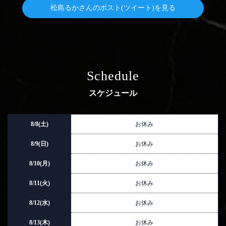
松島るかさんのポスト(ツイート)を見る
Schedule
スケジュール
8/8(土)
お休み
8/9(日)
お休み
8/10(月)
お休み
8/11(火)
お休み
8/12(水)
お休み
8/13(木)
お休み