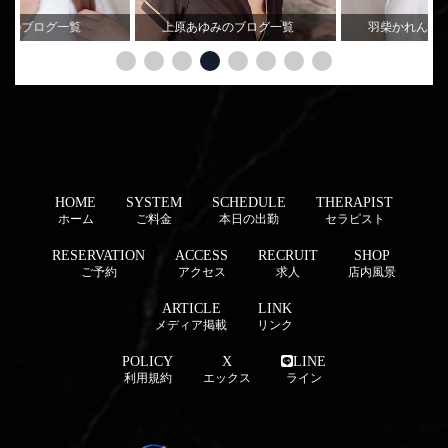
のブログ一覧
上原あゆみのブログ一覧
羽柴かれんのブ
HOME
SYSTEM
SCHEDULE
THERAPIST
ホーム
ご料金
本日の出勤
セラピスト
RESERVATION
ACCESS
RECRUIT
SHOP
ご予約
アクセス
求人
店内風景
ARTICLE
LINK
メディア掲載
リンク
POLICY
X
LINE
利用規約
エックス
ライン