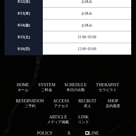
8/12(水)
お休み
8/13(木)
お休み
8/14(金)
お休み
8/15(土)
21:00~03:00
8/16(日)
12:00~03:00
HOME
SYSTEM
SCHEDULE
THERAPIST
ホーム
ご料金
本日の出勤
セラピスト
RESERVATION
ACCESS
RECRUIT
SHOP
ご予約
アクセス
求人
店内風景
ARTICLE
LINK
メディア掲載
リンク
POLICY
X
LINE