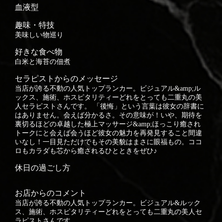
血液型
趣味・特技
美味しい物巡り
好きな食べ物
白米と海苔の佃煮
セラピストからのメッセージ
当店が誇る不動の人気トップランカー。ビジュアル&amp;ル
ックス、施術、ホスピタリティーどれをとっても二重丸の美
人セラピストさんです。 「後悔」という言葉は彼女の辞書に
はありません。会えば分かるさ。その意味が！いや、期待を
裏切るほどの卓越した極上マッサージ&amp;ほっこり癒され
トークにと会えば会うほど彼女の魅力を再発見すること間違
いなし！一目見ただけでもその美貌はまさに眼福もの。ココ
ロもカラダも芯から癒されるひとときをぜひ♪
休日の過ごし方
お店からのコメント
当店が誇る不動の人気トップランカー。ビジュアル&ルック
ス、施術、ホスピタリティーどれをとっても二重丸の美人セ
ラピストさんです。