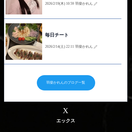
2026/2/19(木) 10:59
羽柴かれん
毎日チート
おやすみの日にたくさん食べた写真📸 今...
2026/2/14(土) 22:11
羽柴かれん
1ヶ月ぶり華金
羽柴かれんのブログ一覧
水曜も⑥枠 ありがとうでした🙏 毎度🍫持
っ...
2026/2/6(金) 15:46
羽柴かれん
X
エックス
メンタイTKG
昨日も⑥枠本指様達ありがとう🙏 今日もロ