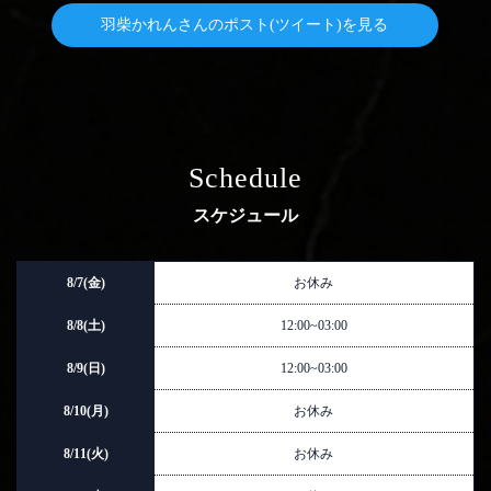
ングでお...
羽柴かれんさんのポスト(ツイート)を見る
2026/1/29(木) 11:09
羽柴かれん
急遽出勤⚠️
急遽来たゾォ🐘🐘 ファミマの商品食べ散ら
Schedule
かしすぎ...
2026/1/21(水) 21:04
羽柴かれん
スケジュール
8/7(金)
お休み
ぴすぴす
8/8(土)
12:00~03:00
昨日も③枠全枠本指様でありがとした🈵💯
海外から...
8/9(日)
12:00~03:00
2026/1/18(日) 11:36
羽柴かれん
8/10(月)
お休み
8/11(火)
お休み