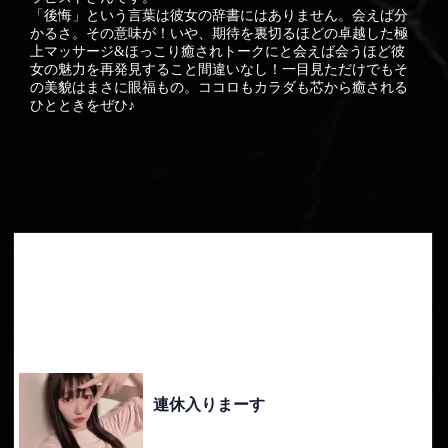
「後悔」という言葉は彼女の辞書にはありません。会えば分
かるさ。その意味が！いや、期待を裏切るほどの卓越した極
上マッサージ&ほっこり癒されトークにと会えば会うほど彼
女の魅力を再発見すること間違いなし！一目見ただけでもそ
の美貌はまさに眼福もの。ココロもカラダも芯から癒される
ひとときをぜひ♪
Blogs
ブログ
連休入りまーす
月末まであたくし 連休入るザマス🤘🏻🤘🏻
...