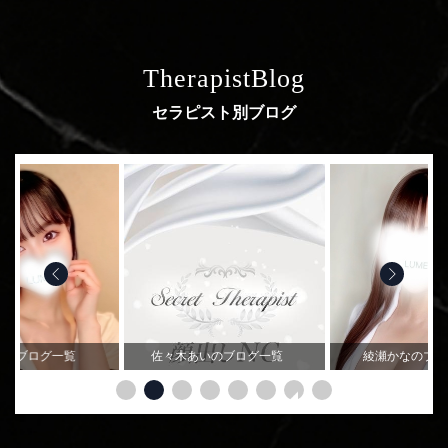
TherapistBlog
セラピスト別ブログ
ののブログ一覧
佐々木あいのブログ一覧
綾瀬かなのブ