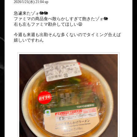
2026/1/21(水) 21:04 up
急遽来たゾォ🐘🐘
ファミマの商品食べ散らかしすぎて飽きたゾォ🐘
右も左もファミマ勘弁してほしい😫
今週も来週も出勤そんな多くないのでタイミング合えば
嬉しいですわん