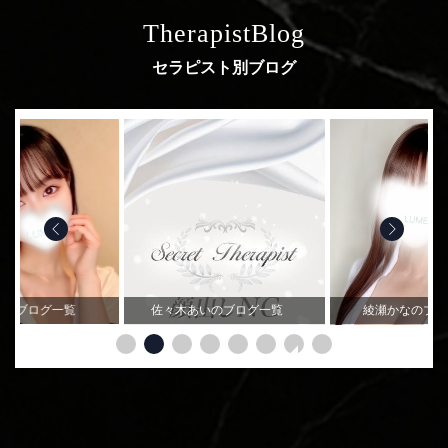
TherapistBlog
セラピスト別ブログ
ののブログ一覧
佐々木あいのブログ一覧
綾瀬かなのブ