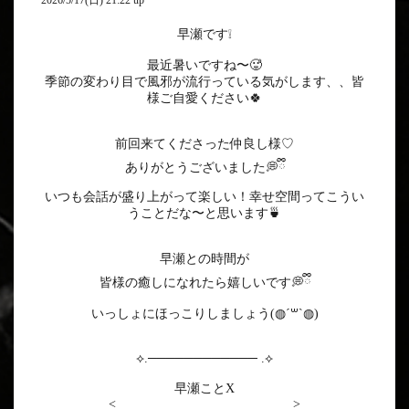
2026/5/17(日) 21:22 up
早瀬です❕
最近暑いですね〜🥵
季節の変わり目で風邪が流行っている気がします、、皆
様ご自愛ください🍀
前回来てくださった仲良し様♡
ありがとうございました💭ྀི
いつも会話が盛り上がって楽しい！幸せ空間ってこうい
うことだな〜と思います🍵
早瀬との時間が
皆様の癒しになれたら嬉しいです💭ྀི
いっしょにほっこりしましょう(◍︎´꒳`◍︎)
⟡.──────────── .⟡
早瀬ことX
<
https://x.com/hayaselumespa?s=21
>