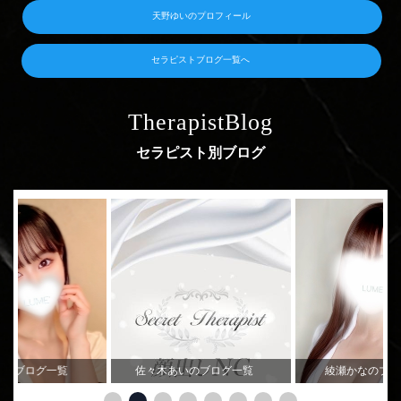
天野ゆいのプロフィール
セラピストブログ一覧へ
TherapistBlog
セラピスト別ブログ
ののブログ一覧
佐々木あいのブログ一覧
綾瀬かなのブ