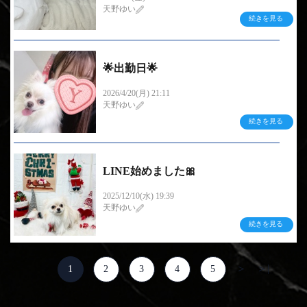
天野ゆい
続きを見る
🌟出勤日🌟
. お久しぶりblogです～...
2026/4/20(月) 21:11
天野ゆい
続きを見る
LINE始めました🎀
blogお久しぶり更新です🌟 ...
2025/12/10(水) 19:39
天野ゆい
続きを見る
＞
＞|
1
2
3
4
5