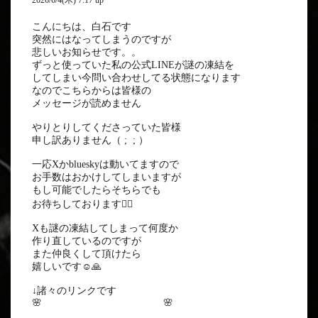
2026/6/4(木) 7:17 up
こんにちは、白石です
突然にはなってしまうのですが
悲しいお知らせです。。
ずっと使っていた私の公式LINEが謎の凍結を
してしまい今問い合わせしてる状態になります
なのでこちらからは皆様の
メッセージが読めません
やりとりしてくださっていた皆様
申し訳ありません（ ; ; ）
一応Xかblueskyは動いてますので
お手数はおかけしてしまいますが
もし可能でしたらそちらでも
お待ちしております🙇‍♂️
Xも謎の凍結してしまって何度か
作り直しているのですが
また仲良くして頂けたら
嬉しいです☺️🙏
↓諸々のリンクです
🌸
https://lit.link/thaimassagesora
🌸