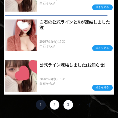
白石そら
続きを見る
白石の公式ラインとXが凍結しました
泣
こんにちは、白石です 突然にはなってしまうので
す...
2026/7/14(火) 17:30
白石そら
続きを見る
公式ライン凍結しました(お知らせ)
こんにちは、白石です 突然にはなってしまうので
す...
2026/6/24(水) 18:35
白石そら
続きを見る
＞
＞|
1
2
3