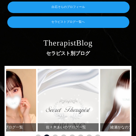
白石そらのプロフィール
セラピストブログ一覧へ
TherapistBlog
セラピスト別ブログ
ののブログ一覧
佐々木あいのブログ一覧
綾瀬かなのブ