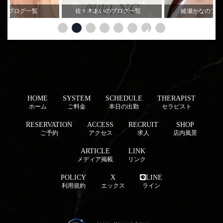
ののブログ一覧
佐々木あいのブログ一覧
綾瀬かなのブ
HOME
SYSTEM
SCHEDULE
THERAPIST
ホーム
ご料金
本日の出勤
セラピスト
RESERVATION
ACCESS
RECRUIT
SHOP
ご予約
アクセス
求人
店内風景
ARTICLE
LINK
メディア掲載
リンク
POLICY
X
LINE
利用規約
エックス
ライン